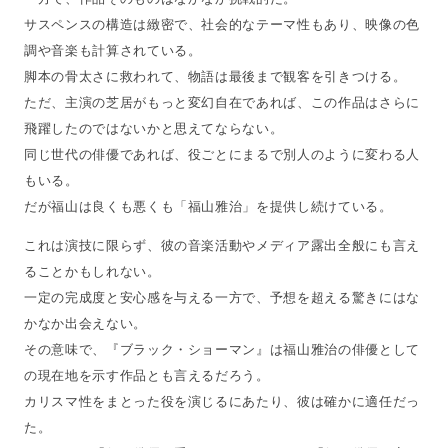
サスペンスの構造は緻密で、社会的なテーマ性もあり、映像の色
調や音楽も計算されている。
脚本の骨太さに救われて、物語は最後まで観客を引きつける。
ただ、主演の芝居がもっと変幻自在であれば、この作品はさらに
飛躍したのではないかと思えてならない。
同じ世代の俳優であれば、役ごとにまるで別人のように変わる人
もいる。
だが福山は良くも悪くも「福山雅治」を提供し続けている。
これは演技に限らず、彼の音楽活動やメディア露出全般にも言え
ることかもしれない。
一定の完成度と安心感を与える一方で、予想を超える驚きにはな
かなか出会えない。
その意味で、『ブラック・ショーマン』は福山雅治の俳優として
の現在地を示す作品とも言えるだろう。
カリスマ性をまとった役を演じるにあたり、彼は確かに適任だっ
た。