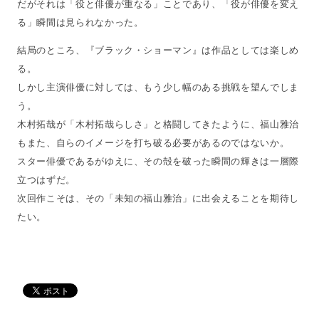
だがそれは「役と俳優が重なる」ことであり、「役が俳優を変え
る」瞬間は見られなかった。
結局のところ、『ブラック・ショーマン』は作品としては楽しめ
る。
しかし主演俳優に対しては、もう少し幅のある挑戦を望んでしま
う。
木村拓哉が「木村拓哉らしさ」と格闘してきたように、福山雅治
もまた、自らのイメージを打ち破る必要があるのではないか。
スター俳優であるがゆえに、その殻を破った瞬間の輝きは一層際
立つはずだ。
次回作こそは、その「未知の福山雅治」に出会えることを期待し
たい。