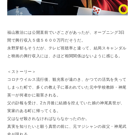
福山雅治には公開直前でいざこざがあったが、オープニング3日
間で興行収入５億５６００万円だそうだ。
永野芽郁もそうだが、テレビ視聴率と違って、結局スキャンダル
と映画の興行収入には、さほど相関関係はないように感じる。
＜ストーリー＞
コロナウイルス流行後、観光客が遠のき、かつての活気を失って
しまった町で、多くの教え子に慕われていた元中学校教師・神尾
英一が何者かに殺害される。
父の訃報を受け、2カ月後に結婚を控えていた娘の神尾真世が、
実家のある町に帰ってくる。
父はなぜ殺されなければならなかったのか。
真実を知りたいと願う真世の前に、元マジシャンの叔父・神尾武
史が現れる。