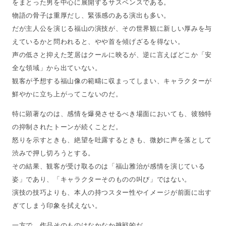
をまとった男を中心に展開するサスペンスである。
物語の骨子は重厚だし、緊張感のある演出も多い。
だが主人公を演じる福山の演技が、その世界観に新しい厚みを与
えているかと問われると、やや首を傾げざるを得ない。
声の低さと抑えた芝居はクールに映るが、逆に言えばどこか「安
全な領域」から出ていない。
観客が予想する福山像の範疇に収まってしまい、キャラクターが
鮮やかに立ち上がってこないのだ。
特に顕著なのは、感情を爆発させるべき場面においても、彼独特
の抑制されたトーンが続くことだ。
怒りを示すときも、絶望を吐露するときも、微妙に声を落として
渋みで押し切ろうとする。
その結果、観客が受け取るのは「福山雅治が感情を演じている
姿」であり、「キャラクターそのものの叫び」ではない。
演技の技巧よりも、本人の持つスター性やイメージが前面に出す
ぎてしまう印象を拭えない。
一方で、作品そのものはなかなか挑戦的だ。