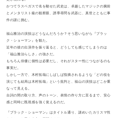
かつてラスベガスで名を馳せた武史は、卓越したマジックの腕前
とメンタリスト級の観察眼、誘導尋問を武器に、真世とともに事
件の謎に挑む。
福山雅治の演技はどうなんだろうか？そう思いながら『ブラッ
ク・ショーマン』を観た。
近年の彼の出演作を振り返ると、どうしても感じてしまうのは
「福山雅治らしさ」の強さだ。
もちろん俳優に個性は必要だし、それがスター性につながるのも
事実だ。
しかし一方で、木村拓哉にしばしば指摘されるような「どの役を
演じても結局は木村拓哉」という批判と、福山の演技はどこか重
なって見える。
台詞の間の取り方、声のトーン、表情の作り方に至るまで、安心
感と同時に既視感を強く覚えるのだ。
『ブラック・ショーマン』はタイトル通り、謎めいたカリスマ性