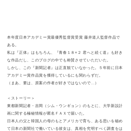
本年度日本アカデミー賞最優秀監督賞受賞 藤井道人監督作品で
ある。
私は『正体』はもちろん、『青春１８×２ 君へと続く道』も好き
な作品だし、このブログの中でも称賛させていただいた。
しかし、この『新聞記者』は正直観ていなかった。５年前に日本
アカデミー賞作品賞を獲得しているにも関わらずだ。
（まあ、要は、原案の作者が好きではないので…）
＜ストーリー＞
東都新聞記者・吉岡（シム・ウンギョン）のもとに、大学新設計
画に関する極秘情報が匿名ＦＡＸで届いた。
日本人の父と韓国人の母のもとアメリカで育ち、ある思いを秘め
て日本の新聞社で働いている彼女は、真相を究明すべく調査をは