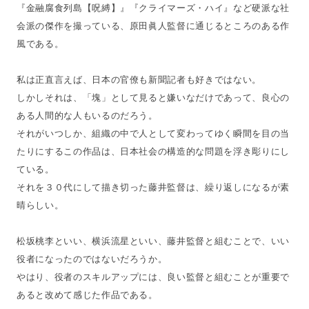
『金融腐食列島【呪縛】』『クライマーズ・ハイ』など硬派な社
会派の傑作を撮っている、原田眞人監督に通じるところのある作
風である。
私は正直言えば、日本の官僚も新聞記者も好きではない。
しかしそれは、「塊」として見ると嫌いなだけであって、良心の
ある人間的な人もいるのだろう。
それがいつしか、組織の中で人として変わってゆく瞬間を目の当
たりにするこの作品は、日本社会の構造的な問題を浮き彫りにし
ている。
それを３０代にして描き切った藤井監督は、繰り返しになるが素
晴らしい。
松坂桃李といい、横浜流星といい、藤井監督と組むことで、いい
役者になったのではないだろうか。
やはり、役者のスキルアップには、良い監督と組むことが重要で
あると改めて感じた作品である。