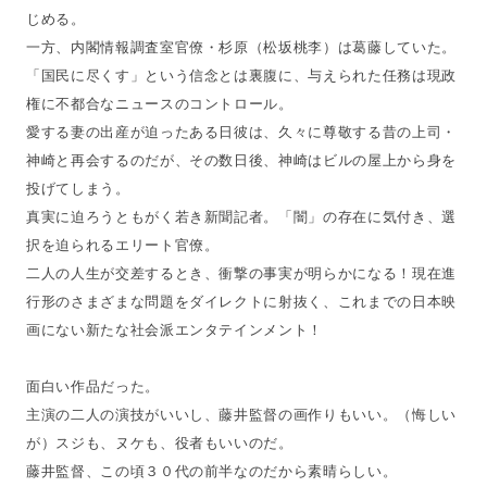
じめる。
一方、内閣情報調査室官僚・杉原（松坂桃李）は葛藤していた。
「国民に尽くす」という信念とは裏腹に、与えられた任務は現政
権に不都合なニュースのコントロール。
愛する妻の出産が迫ったある日彼は、久々に尊敬する昔の上司・
神崎と再会するのだが、その数日後、神崎はビルの屋上から身を
投げてしまう。
真実に迫ろうともがく若き新聞記者。「闇」の存在に気付き、選
択を迫られるエリート官僚。
二人の人生が交差するとき、衝撃の事実が明らかになる！現在進
行形のさまざまな問題をダイレクトに射抜く、これまでの日本映
画にない新たな社会派エンタテインメント！
面白い作品だった。
主演の二人の演技がいいし、藤井監督の画作りもいい。（悔しい
が）スジも、ヌケも、役者もいいのだ。
藤井監督、この頃３０代の前半なのだから素晴らしい。