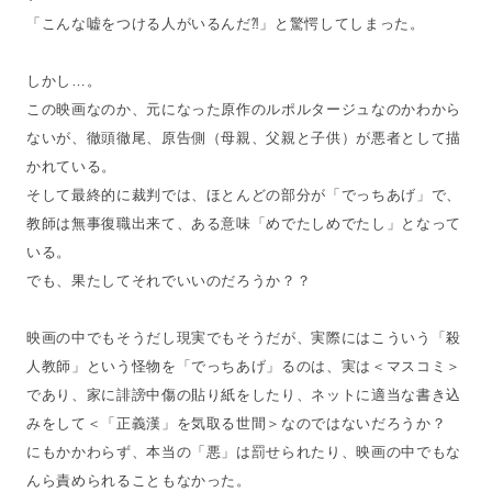
「こんな嘘をつける人がいるんだ⁈」と驚愕してしまった。
しかし…。
この映画なのか、元になった原作のルポルタージュなのかわから
ないが、徹頭徹尾、原告側（母親、父親と子供）が悪者として描
かれている。
そして最終的に裁判では、ほとんどの部分が「でっちあげ」で、
教師は無事復職出来て、ある意味「めでたしめでたし」となって
いる。
でも、果たしてそれでいいのだろうか？？
映画の中でもそうだし現実でもそうだが、実際にはこういう「殺
人教師」という怪物を「でっちあげ」るのは、実は＜マスコミ＞
であり、家に誹謗中傷の貼り紙をしたり、ネットに適当な書き込
みをして＜「正義漢」を気取る世間＞なのではないだろうか？
にもかかわらず、本当の「悪」は罰せられたり、映画の中でもな
んら責められることもなかった。