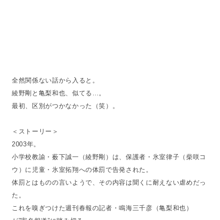
全然関係ない話から入ると。
綾野剛と亀梨和也、似てる…。
最初、区別がつかなかった（笑）。
＜ストーリー＞
2003年。
小学校教諭・薮下誠一（綾野剛）は、保護者・氷室律子（柴咲コ
ウ）に児童・氷室拓翔への体罰で告発された。
体罰とはものの言いようで、その内容は聞くに耐えない虐めだっ
た。
これを嗅ぎつけた週刊春報の記者・鳴海三千彦（亀梨和也）