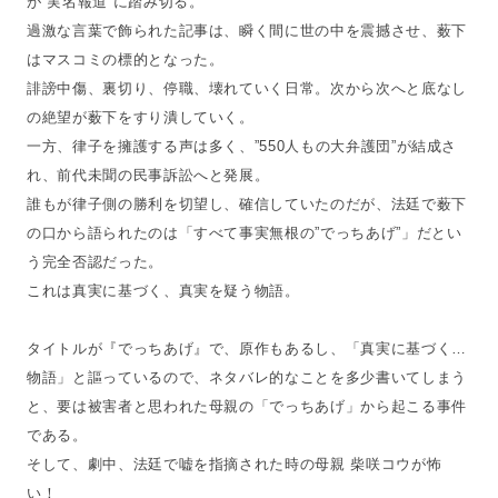
が”実名報道”に踏み切る。
過激な言葉で飾られた記事は、瞬く間に世の中を震撼させ、薮下
はマスコミの標的となった。
誹謗中傷、裏切り、停職、壊れていく日常。次から次へと底なし
の絶望が薮下をすり潰していく。
一方、律子を擁護する声は多く、”550人もの大弁護団”が結成さ
れ、前代未聞の民事訴訟へと発展。
誰もが律子側の勝利を切望し、確信していたのだが、法廷で薮下
の口から語られたのは「すべて事実無根の”でっちあげ”」だとい
う完全否認だった。
これは真実に基づく、真実を疑う物語。
タイトルが『でっちあげ』で、原作もあるし、「真実に基づく…
物語」と謳っているので、ネタバレ的なことを多少書いてしまう
と、要は被害者と思われた母親の「でっちあげ」から起こる事件
である。
そして、劇中、法廷で嘘を指摘された時の母親 柴咲コウが怖
い！