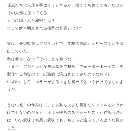
佳恵たちは人形を手放そうとするが、捨てても捨てても、なぜか
その人形は戻ってくる!
人形に隠された秘密とは？
そして解き明かされる衝撃の真実とは !？
実は、矢口監督はフジテレビで『学校の怪談』シリーズなどを演
出していた。
私は最近になってそのことを知った。
（まだ、フジテレビが矢口監督で映画『ウォーターボーイズ』を
製作する前なので、試験的に演出させてみたのかなあ？）
いずれにしろ、ホラーがまるっきり初めてというわけではないよ
うだ。
とはいえこの作品は（、まあ私もあまり得意なジャンルというわ
けでもないのだが）、ホラー映画のスペシャリストが作るものと
は、いい意味でも悪い意味でも、ちょっと違っているような気が
した。