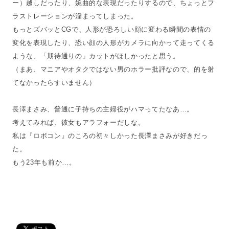
ー）越しだったり、婉曲的な表現だったりするので、ちょっとフ
ラストレーションが溜まってしまった。
もっとズバッとCGで、人形が恐ろしい顔に変わる瞬間の表情の
変化を表現したり、恐い顔の人形がカメラに向かって走ってくる
ような、「期待通りの」カットがほしかったと思う。
（まあ、マニアやオタクではない男のホラー批評なので、的を射
てなかったらすいません）
長澤まさみ、普通に子持ちの主婦役がハマってたなあ…。
考えてみれば、彼女もアラフォーだしな。
私は『ロボコン』のころの初々しかった長澤まさみが好きだっ
た。
もう23年も前か…。