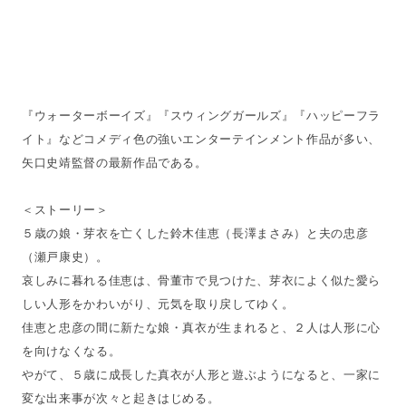
『ウォーターボーイズ』『スウィングガールズ』『ハッピーフラ
イト』などコメディ色の強いエンターテインメント作品が多い、
矢口史靖監督の最新作品である。
＜ストーリー＞
５歳の娘・芽衣を亡くした鈴木佳恵（長澤まさみ）と夫の忠彦
（瀬戸康史）。
哀しみに暮れる佳恵は、骨董市で見つけた、芽衣によく似た愛ら
しい人形をかわいがり、元気を取り戻してゆく。
佳恵と忠彦の間に新たな娘・真衣が生まれると、２人は人形に心
を向けなくなる。
やがて、５歳に成長した真衣が人形と遊ぶようになると、一家に
変な出来事が次々と起きはじめる。