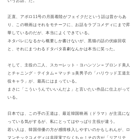
いうお話、だ。
正直、アポロ11号の月面着陸がフェイクだという話は昔からあ
り、この映画はそれをモチーフに、お話をラブコメディにまで昇
華しているのだが、本当によくできている。
ネタバレになるから概要しか書けないが、黒猫の話の伏線回収
と、それにまつわるドタバタ喜劇なんかは本当に笑った。
そして、主役の二人、スカーレット・ヨハンソン＝ブロンド美人
とチャニング・テイタム＝マッチョ美男子の「ハリウッド王道主
役キャラ」が、最高にはまっている。
まさに「こういうんでいいんだよ」と言いたい作品に仕上がって
いる。
日本では、この手の王道は、最近韓国映画（ドラマ）が主流にな
っている気がするが、私にとってはやっぱり主役が違う。
若い人は、韓国俳優の方が感情移入しやすいのかもしれんが、ロ
マンチックコメディは非現実でなくちゃ！その方が「リアリテ